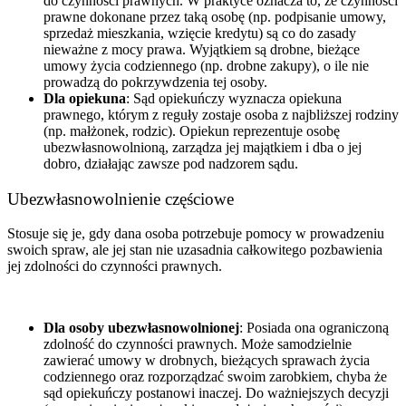
do czynności prawnych. W praktyce oznacza to, że czynności
prawne dokonane przez taką osobę (np. podpisanie umowy,
sprzedaż mieszkania, wzięcie kredytu) są co do zasady
nieważne z mocy prawa. Wyjątkiem są drobne, bieżące
umowy życia codziennego (np. drobne zakupy), o ile nie
prowadzą do pokrzywdzenia tej osoby.
Dla opiekuna
: Sąd opiekuńczy wyznacza opiekuna
prawnego, którym z reguły zostaje osoba z najbliższej rodziny
(np. małżonek, rodzic). Opiekun reprezentuje osobę
ubezwłasnowolnioną, zarządza jej majątkiem i dba o jej
dobro, działając zawsze pod nadzorem sądu.
Ubezwłasnowolnienie częściowe
Stosuje się je, gdy dana osoba potrzebuje pomocy w prowadzeniu
swoich spraw, ale jej stan nie uzasadnia całkowitego pozbawienia
jej zdolności do czynności prawnych.
Dla osoby ubezwłasnowolnionej
: Posiada ona ograniczoną
zdolność do czynności prawnych. Może samodzielnie
zawierać umowy w drobnych, bieżących sprawach życia
codziennego oraz rozporządzać swoim zarobkiem, chyba że
sąd opiekuńczy postanowi inaczej. Do ważniejszych decyzji