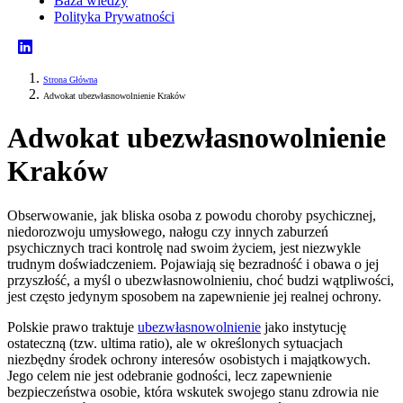
Baza wiedzy
Polityka Prywatności
Strona Główna
Adwokat ubezwłasnowolnienie Kraków
Adwokat ubezwłasnowolnienie
Kraków
Obserwowanie, jak bliska osoba z powodu choroby psychicznej,
niedorozwoju umysłowego, nałogu czy innych zaburzeń
psychicznych traci kontrolę nad swoim życiem, jest niezwykle
trudnym doświadczeniem. Pojawiają się bezradność i obawa o jej
przyszłość, a myśl o ubezwłasnowolnieniu, choć budzi wątpliwości,
jest często jedynym sposobem na zapewnienie jej realnej ochrony.
Polskie prawo traktuje
ubezwłasnowolnienie
jako instytucję
ostateczną (tzw. ultima ratio), ale w określonych sytuacjach
niezbędny środek ochrony interesów osobistych i majątkowych.
Jego celem nie jest odebranie godności, lecz zapewnienie
bezpieczeństwa osobie, która wskutek swojego stanu zdrowia nie