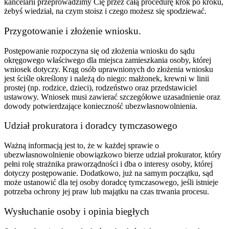
kancelarii przeprowadzimy Cię przez całą procedurę krok po kroku,
żebyś wiedział, na czym stoisz i czego możesz się spodziewać.
Przygotowanie i złożenie wniosku.
Postępowanie rozpoczyna się od złożenia wniosku do sądu
okręgowego właściwego dla miejsca zamieszkania osoby, której
wniosek dotyczy. Krąg osób uprawnionych do złożenia wniosku
jest ściśle określony i należą do niego: małżonek, krewni w linii
prostej (np. rodzice, dzieci), rodzeństwo oraz przedstawiciel
ustawowy. Wniosek musi zawierać szczegółowe uzasadnienie oraz
dowody potwierdzające konieczność ubezwłasnowolnienia.
Udział prokuratora i doradcy tymczasowego
Ważną informacją jest to, że w każdej sprawie o
ubezwłasnowolnienie obowiązkowo bierze udział prokurator, który
pełni rolę strażnika praworządności i dba o interesy osoby, której
dotyczy postępowanie. Dodatkowo, już na samym początku, sąd
może ustanowić dla tej osoby doradcę tymczasowego, jeśli istnieje
potrzeba ochrony jej praw lub majątku na czas trwania procesu.
Wysłuchanie osoby i opinia biegłych