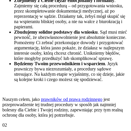
Zdejmiemy z Ciebie ciężar emocjonalny i formalny
.
Zajmiemy się całą procedurą – od przygotowania wniosku,
przez skompletowanie dokumentacji medycznej, aż po
reprezentację w sądzie. Działamy tak, żebyś mógł skupić się
na wspieraniu bliskiej osoby, a nie na walce z biurokracją i
papierami.
Zbudujemy solidne podstawy dla wniosku
. Sąd musi mieć
pewność, że ubezwłasnowolnienie jest absolutnie konieczne.
Pomożemy Ci zebrać przekonujące dowody i przygotować
argumentację, która jasno pokaże, że działasz w najlepszym
interesie osoby, którą chcesz chronić. Unikniemy błędów,
które mogłyby przedłużyć lub skomplikować sprawę.
Będziemy Twoim przewodnikiem i wsparciem
. Język
prawniczy bywa niezrozumiały, a procedury sądowe
stresujące. Na każdym etapie wyjaśnimy, co się dzieje, jakie
są kolejne kroki i czego możesz się spodziewać.
Naszym celem, jako
prawników od prawa rodzinnego
jest
przeprowadzenie tej trudnej procedury w sposób jak najmniej
bolesny dla Ciebie i Twojej rodziny, zapewniając przy tym realną
ochronę dla osoby, która jej potrzebuje.
02