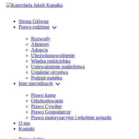
Strona Główna
Prawo rodzinne
Rozwody
Alimenty
Adopcja
Ubezwłasnowolnienie
Władza rodzicielska
Unieważnienie małżeństwa
Ustalenie ojcostwa
Podział majątku
Inne specjalizacje
Prawo karne
Odszkodowania
Prawo Cywilne
Prawo Gospodarcze
Prawo motoryzacyjne i rękojmie pojazdu
O nas
Kontakt