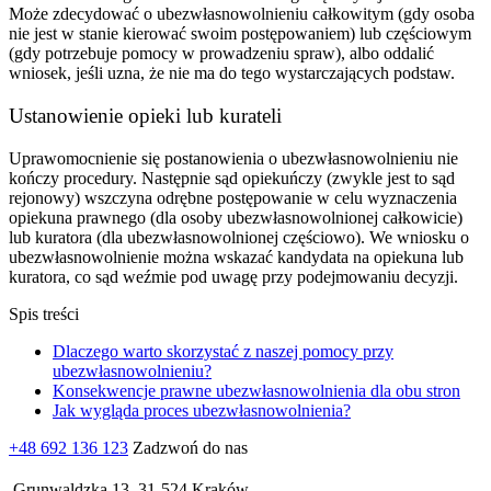
Może zdecydować o ubezwłasnowolnieniu całkowitym (gdy osoba
nie jest w stanie kierować swoim postępowaniem) lub częściowym
(gdy potrzebuje pomocy w prowadzeniu spraw), albo oddalić
wniosek, jeśli uzna, że nie ma do tego wystarczających podstaw.
Ustanowienie opieki lub kurateli
Uprawomocnienie się postanowienia o ubezwłasnowolnieniu nie
kończy procedury. Następnie sąd opiekuńczy (zwykle jest to sąd
rejonowy) wszczyna odrębne postępowanie w celu wyznaczenia
opiekuna prawnego (dla osoby ubezwłasnowolnionej całkowicie)
lub kuratora (dla ubezwłasnowolnionej częściowo). We wniosku o
ubezwłasnowolnienie można wskazać kandydata na opiekuna lub
kuratora, co sąd weźmie pod uwagę przy podejmowaniu decyzji.
Spis treści
Dlaczego warto skorzystać z naszej pomocy przy
ubezwłasnowolnieniu?
Konsekwencje prawne ubezwłasnowolnienia dla obu stron
Jak wygląda proces ubezwłasnowolnienia?
+48 692 136 123
Zadzwoń do nas
Grunwaldzka 13, 31-524 Kraków