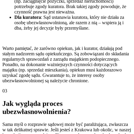
(np. zaciągnięcie pożyczki, sprzedaż nieruchomości)
potrzebuje zgody kuratora. Brak takiej zgody powoduje, że
czynność prawna jest nieważna.
Dla kuratora
: Sąd ustanawia kuratora, który nie działa za
osobę ubezwłasnowolnioną, ale razem z nią – wspiera ją i
dba, żeby jej decyzje były przemyślane.
Warto pamiętać, że zarówno opiekun, jak i kurator, działają pod
stałym nadzorem sądu opiekuńczego. Są zobowiązani do składania
regularnych sprawozdań z zarządu majątkiem podopiecznego.
Ponadto, na dokonanie ważniejszych czynności dotyczących
majątku (np. sprzedaż mieszkania), opiekun musi każdorazowo
uzyskać zgodę sądu. Gwarantuje to, że interesy osoby
ubezwłasnowolnionej są należycie chronione.
03
Jak wygląda proces
ubezwłasnowolnienia?
Sama myśl o rozprawie sądowej może być paraliżująca, zwłaszcza
w tak delikatnej sprawie. Jeśli jesteś z Krakowa lub okolic, w naszej