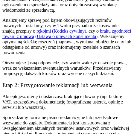
ogłoszeniem o sprzedaży auta oraz dotychczasową wymianę
wiadomości ze sprzedawcą.
Analizujemy sprawę pod kątem obowiązujących reżimów
prawnych – ustalamy, czy w Twoim przypadku zastosowanie
znajdą przepisy o
rękojmi (Kodeks cywilny)
, czy o
braku zgodności
towaru z umową (Ustawa o prawach konsumenta)
. Wskazujemy
optymalną ścieżkę roszczeń (naprawa, wymiana, obniżenie ceny lub
odstąpienie od umowy) oraz informujemy rzetelnie o szansach
powodzenia.
Otrzymujesz jasną odpowiedź, czy warto walczyć o swoje prawa,
wraz ze wskazaniem ewentualnych warunków. Przedstawiamy
propozycję dalszych kroków oraz wycenę naszych działań.
Etap 2: Przygotowanie reklamacji lub wezwania
Akceptujesz ofertę i dostarczasz brakujące dowody (np. fakturę
VAT, szczegółową dokumentację fotograficzną usterek, opinię z
serwisu lub warsztatu).
Sporządzamy formalne pismo reklamacyjne lub przedsądowe
wezwanie do zapłaty. Dokumentacja jest konstruowana z
uwzględnieniem aktualnych terminów ustawowych oraz właściwej
hierarchii żądań. Precyzyjna argumentacja prawna ma na celu