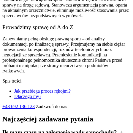
sprawy na drogę sądową. Stanowcza argumentacja prawna, oparta
na aktualnym orzecznictwie, eliminuje możliwość stosowania przez
sprzedawców bezpodstawnych wymówek.
Prowadzimy sprawę od A do Z
Zapewniamy pełną obsługę prawną sporu – od analizy
dokumentacji po finalizację sprawy. Przejmujemy na siebie ciężar
prowadzenia korespondencji, rozmów telefonicznych oraz
negocjacji ze sprzedawcą. Przeniesienie komunikacji na
profesjonalnego pełnomocnika skutecznie chroni Państwa przed
próbami manipulacji ze strony nieuczciwych podmiotów
rynkowych.
Spis treści
Jak przebiega proces rękojmi?
Dlaczego my?
+48 692 136 123
Zadzwoń do nas
Najczęściej zadawane pytania
Ile mam czasu na zgłoszenie wady samochodu?