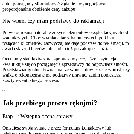
auto, pomagamy sformułować żądanie i wynegocjować
proporcjonalne obniżenie ceny zakupu.
Nie wiem, czy mam podstawy do reklamacji
Prawo odróżnia naturalne zużycie elementów eksploatacyjnych od
wad ukrytych. Choć wymiana tarcz hamulcowych po kilku
tysiącach kilometrów zazwyczaj nie daje podstaw do reklamacji, to
awaria skrzyni biegów lub silnika tuż po zakupie – już tak.
Oceniamy stan faktyczny i sprawdzamy, czy Twoja sytuacja
kwalifikuje się do pociągnięcia sprzedawcy do odpowiedzialności.
Przedstawiamy obiektywną analizę szans – dowiesz się wprost, czy
walka o rekompensatę ma podstawy prawne, zanim poniesiesz
koszty ewentualnego procesu.
01
Jak przebiega proces rękojmi?
Etap 1: Wstępna ocena sprawy
Opisujesz swoją sytuację przez formularz kontaktowy lub
telefonicznie. Przesyłasz nam zdjęcia umowy, zrzuty ekranu z