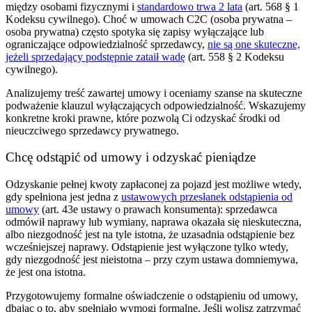
między osobami fizycznymi i
standardowo trwa 2 lata
(art. 568 § 1
Kodeksu cywilnego). Choć w umowach C2C (osoba prywatna –
osoba prywatna) często spotyka się zapisy wyłączające lub
ograniczające odpowiedzialność sprzedawcy,
nie są one skuteczne,
jeżeli sprzedający podstępnie zataił wadę
(art. 558 § 2 Kodeksu
cywilnego).
Analizujemy treść zawartej umowy i oceniamy szanse na skuteczne
podważenie klauzul wyłączających odpowiedzialność. Wskazujemy
konkretne kroki prawne, które pozwolą Ci odzyskać środki od
nieuczciwego sprzedawcy prywatnego.
Chcę odstąpić od umowy i odzyskać pieniądze
Odzyskanie pełnej kwoty zapłaconej za pojazd jest możliwe wtedy,
gdy spełniona jest jedna z
ustawowych przesłanek odstąpienia od
umowy
(art. 43e ustawy o prawach konsumenta): sprzedawca
odmówił naprawy lub wymiany, naprawa okazała się nieskuteczna,
albo niezgodność jest na tyle istotna, że uzasadnia odstąpienie bez
wcześniejszej naprawy. Odstąpienie jest wyłączone tylko wtedy,
gdy niezgodność jest nieistotna – przy czym ustawa domniemywa,
że jest ona istotna.
Przygotowujemy formalne oświadczenie o odstąpieniu od umowy,
dbając o to, aby spełniało wymogi formalne. Jeśli wolisz zatrzymać