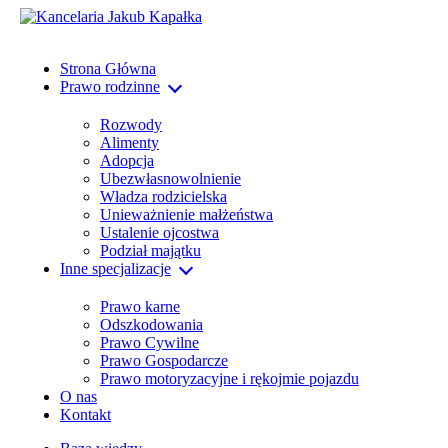
Strona Główna
Prawo rodzinne
Rozwody
Alimenty
Adopcja
Ubezwłasnowolnienie
Władza rodzicielska
Unieważnienie małżeństwa
Ustalenie ojcostwa
Podział majątku
Inne specjalizacje
Prawo karne
Odszkodowania
Prawo Cywilne
Prawo Gospodarcze
Prawo motoryzacyjne i rękojmie pojazdu
O nas
Kontakt