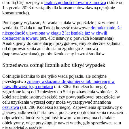
chronią Cię przepisy o
braku zgodności towaru z umową
(które od
1 stycznia 2023 r. zastąpiły dla konsumentów dawną rękojmię
konsumencką).
Pomagamy wykazać, że wada istniała w pojeździe już w chwili
wydania. Działa tu na Twoją korzyść ustawowe
domniemanie, że
niezgodność ujawniona w ciągu 2 lat istniała już w chwili
dostarczenia towaru
(art. 43c ustawy o prawach konsumenta).
Analizujemy dokumentację i przygotowujemy skuteczne żądania –
od doprowadzenia auta do stanu zgodnego z umową
(naprawa/wymiana), po obniżenie ceny i zwrot środków.
Sprzedawca cofnął licznik albo ukrył wypadek
Cofnięcie licznika to nie tylko wada pojazdu, ale odrębne
przestępstwo
zmiany wskazania drogomierza lub ingerencji w
prawidłowość jego pomiaru
(art. 306a Kodeksu karnego),
zagrożone karą od 3 miesięcy do 5 lat pozbawienia wolności. Z
kolei zatajenie istotnych szkód czy powypadkowej przeszłości w
celu uzyskania wyższej ceny może wyczerpywać znamiona
oszustwa
(art. 286 Kodeksu karnego). Zapewnienia sprzedawcy o
„bezwypadkowości” stanowią podstawę do dochodzenia roszczeń –
odpowiedzialność za zgodność towaru z umową ma charakter
obiektywny, więc przysługuje nawet wtedy, gdy sprzedawca sam
nie wiedział o wadzie.