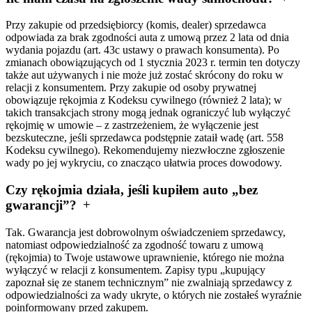
Przy zakupie od przedsiębiorcy (komis, dealer) sprzedawca
odpowiada za brak zgodności auta z umową przez 2 lata od dnia
wydania pojazdu (art. 43c ustawy o prawach konsumenta). Po
zmianach obowiązujących od 1 stycznia 2023 r. termin ten dotyczy
także aut używanych i nie może już zostać skrócony do roku w
relacji z konsumentem. Przy zakupie od osoby prywatnej
obowiązuje rękojmia z Kodeksu cywilnego (również 2 lata); w
takich transakcjach strony mogą jednak ograniczyć lub wyłączyć
rękojmię w umowie – z zastrzeżeniem, że wyłączenie jest
bezskuteczne, jeśli sprzedawca podstępnie zataił wadę (art. 558
Kodeksu cywilnego). Rekomendujemy niezwłoczne zgłoszenie
wady po jej wykryciu, co znacząco ułatwia proces dowodowy.
Czy rękojmia działa, jeśli kupiłem auto „bez
gwarancji”?
Tak. Gwarancja jest dobrowolnym oświadczeniem sprzedawcy,
natomiast odpowiedzialność za zgodność towaru z umową
(rękojmia) to Twoje ustawowe uprawnienie, którego nie można
wyłączyć w relacji z konsumentem. Zapisy typu „kupujący
zapoznał się ze stanem technicznym” nie zwalniają sprzedawcy z
odpowiedzialności za wady ukryte, o których nie zostałeś wyraźnie
poinformowany przed zakupem.