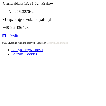
Grunwaldzka 13, 31-524 Kraków
NIP: 6793276420
kapalka@adwokat-kapalka.pl
+48 692 136 123
linkedin
© 2026 Kapałka. All rights reserved. | Created by
Webcraft Design studio
Polityka Prywatności
Polityka Cookies