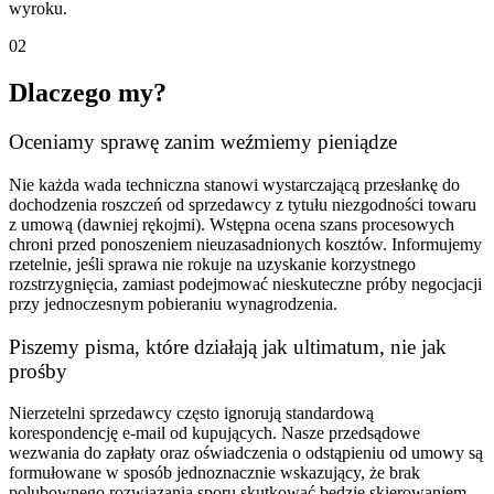
wyroku.
02
Dlaczego my?
Oceniamy sprawę zanim weźmiemy pieniądze
Nie każda wada techniczna stanowi wystarczającą przesłankę do
dochodzenia roszczeń od sprzedawcy z tytułu niezgodności towaru
z umową (dawniej rękojmi). Wstępna ocena szans procesowych
chroni przed ponoszeniem nieuzasadnionych kosztów. Informujemy
rzetelnie, jeśli sprawa nie rokuje na uzyskanie korzystnego
rozstrzygnięcia, zamiast podejmować nieskuteczne próby negocjacji
przy jednoczesnym pobieraniu wynagrodzenia.
Piszemy pisma, które działają jak ultimatum, nie jak
prośby
Nierzetelni sprzedawcy często ignorują standardową
korespondencję e-mail od kupujących. Nasze przedsądowe
wezwania do zapłaty oraz oświadczenia o odstąpieniu od umowy są
formułowane w sposób jednoznacznie wskazujący, że brak
polubownego rozwiązania sporu skutkować będzie skierowaniem