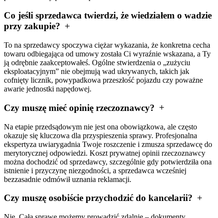
Co jeśli sprzedawca twierdzi, że wiedziałem o wadzie
przy zakupie?
To na sprzedawcy spoczywa ciężar wykazania, że konkretna cecha
towaru odbiegająca od umowy została Ci wyraźnie wskazana, a Ty
ją odrębnie zaakceptowałeś. Ogólne stwierdzenia o „zużyciu
eksploatacyjnym” nie obejmują wad ukrywanych, takich jak
cofnięty licznik, powypadkowa przeszłość pojazdu czy poważne
awarie jednostki napędowej.
Czy muszę mieć opinię rzeczoznawcy?
Na etapie przedsądowym nie jest ona obowiązkowa, ale często
okazuje się kluczowa dla przyspieszenia sprawy. Profesjonalna
ekspertyza uwiarygadnia Twoje roszczenie i zmusza sprzedawcę do
merytorycznej odpowiedzi. Koszt prywatnej opinii rzeczoznawcy
można dochodzić od sprzedawcy, szczególnie gdy potwierdziła ona
istnienie i przyczynę niezgodności, a sprzedawca wcześniej
bezzasadnie odmówił uznania reklamacji.
Czy muszę osobiście przychodzić do kancelarii?
Nie. Całą sprawę możemy prowadzić zdalnie – dokumenty